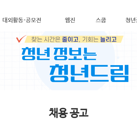
대외활동·공모전
웹진
스쿱
청년
채용 공고