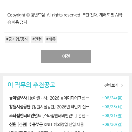
Copyright Ⓒ 청년드림. All rights reserved. 무단 전재, 재배포 및 AI학
습 이용 금지
#공기업/공사
#인턴
#세종
이전
이 직무의 추천공고
전체보기
동아일보사
[동아일보사] 2026 동아미디어그룹 채용연계형 인턴 모집
~08/24(월)
창원시설공단
[창원시설공단] 2026년 하반기 신규직원 공개경쟁 채용
~08/25(화)
스타쉽엔터테인먼트
[스타쉽엔터테인먼트] 콘텐츠 디자이너 채용
~08/31(월)
신원
[신원] 수출부문 KNIT 해외영업 신입 채용
~08/30(일)