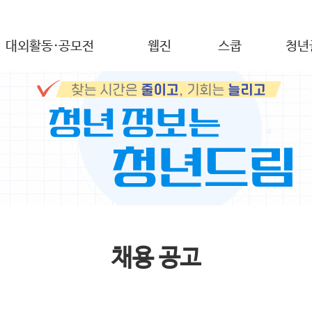
대외활동·공모전
웹진
스쿱
청년
채용 공고