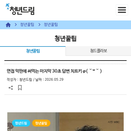
청년꿀팁
청년꿀팁
청년꿀팁
청드콜라보
청년꿀팁
면접 막판에 써먹는 마지막 30초 답변 치트키 φ( ˘꒳˘ )
작성자 :
청년드림
/ 날짜 : 2026.05.29