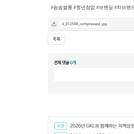
#솜솜쌀롱 #청년창업 #브랜딩 #차브랜드
4_012508_compressed.jpg
목록
전체 댓글
0개
2026년 GKL과 함께하는 지역상생 
이전