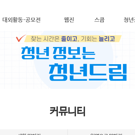
대외활동·공모전
웹진
스쿱
청년
커뮤니티