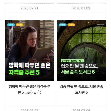
2026.07.21
2026.07.09
방학에 따두면 좋은 자격증 추
집중 안될 땐 숲으로, 서울 숲속
천 5 ...φ(･ω･` )
도서관 6