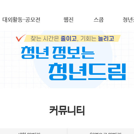
대외활동·공모전
웹진
스쿱
청년
커뮤니티