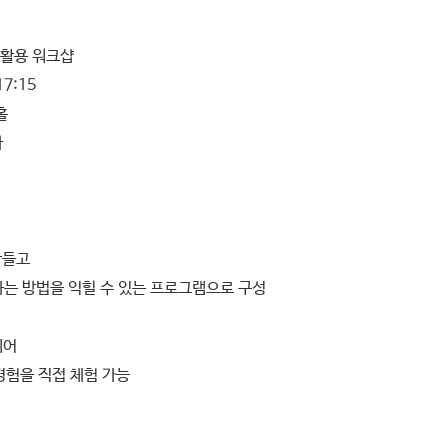
및 활용 워크샵
17:15
홀
나
만들고
는 방법을 익힐 수 있는 프로그램으로 구성
되어
계 경험을 직접 체험 가능