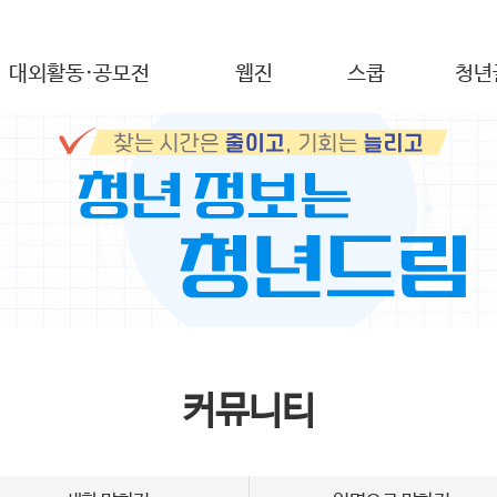
대외활동·공모전
웹진
스쿱
청년
커뮤니티