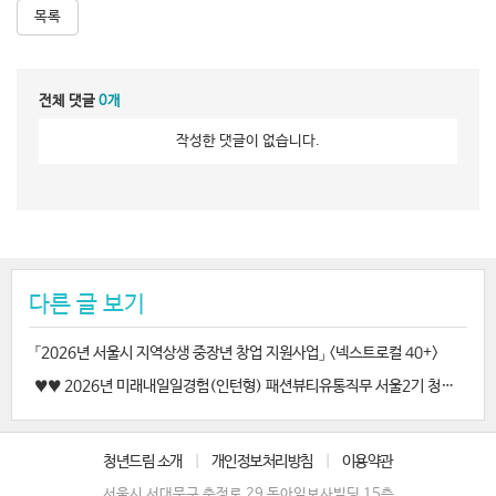
목록
전체 댓글
0개
작성한 댓글이 없습니다.
다른 글 보기
「2026년 서울시 지역상생 중장년 창업 지원사업」 <넥스트로컬 40+>
♥♥ 2026년 미래내일일경험(인턴형) 패션뷰티유통직무 서울2기 청년참여자 모집 ♥♥
청년드림 소개
|
개인정보처리방침
|
이용약관
서울시 서대문구 충정로 29 동아일보사빌딩 15층