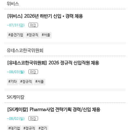
위비스
[위비스] 2026년 하반기 신입•경력 채용
~07/31(금)
마감
#중견기업
#정규직
#서울
유네스코한국위원회
[유네스코한국위원회] 2026 정규직 신입직원 채용
~08/03(월)
마감
#기타
#정규직
#서울
SK케미칼
[SK케미칼] Pharma사업 전략기획 경력/신입 채용
~08/02(일)
마감
#대기업
#정규직
#경기