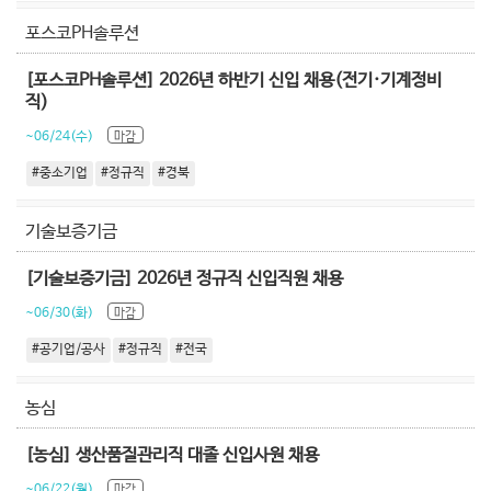
포스코PH솔루션
[포스코PH솔루션] 2026년 하반기 신입 채용(전기·기계정비
직)
~06/24(수)
마감
#중소기업
#정규직
#경북
기술보증기금
[기술보증기금] 2026년 정규직 신입직원 채용
~06/30(화)
마감
#공기업/공사
#정규직
#전국
농심
[농심] 생산품질관리직 대졸 신입사원 채용
~06/22(월)
마감