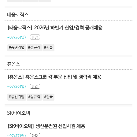
태웅로직스
[태웅로직스] 2026년 하반기 신입/경력 공개채용
~07/26(일)
마감
#중견기업
#정규직
#서울
휴온스
[휴온스] 휴온스그룹 각 부문 신입 및 경력직 채용
~07/26(일)
마감
#중견기업
#정규직
#전국
SK바이오텍
[SK바이오텍] 생산운전원 신입사원 채용
~07/27(월)
마감