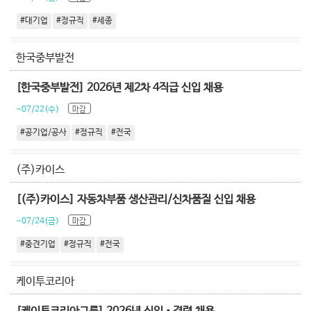
#대기업
#정규직
#세종
한국중부발전
[한국중부발전] 2026년 제2차 4직급 신입 채용
~07/22(수)
마감
#공기업/공사
#정규직
#전국
(주)카이스
[(주)카이스] 자동차부품 생산관리/신차품질 신입 채용
~07/24(금)
마감
#중견기업
#정규직
#전국
케이투코리아