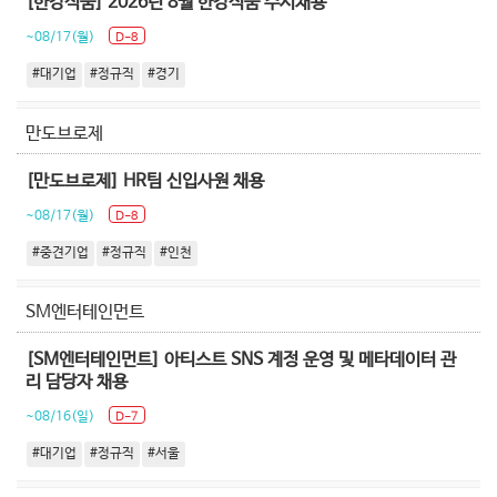
[한강식품] 2026년 8월 한강식품 수시채용
~08/17(월)
D-8
#대기업
#정규직
#경기
만도브로제
[만도브로제] HR팀 신입사원 채용
~08/17(월)
D-8
#중견기업
#정규직
#인천
SM엔터테인먼트
[SM엔터테인먼트] 아티스트 SNS ​계정 ​운영 ​및 메타데이터 ​관
리 담당자 채용
~08/16(일)
D-7
#대기업
#정규직
#서울