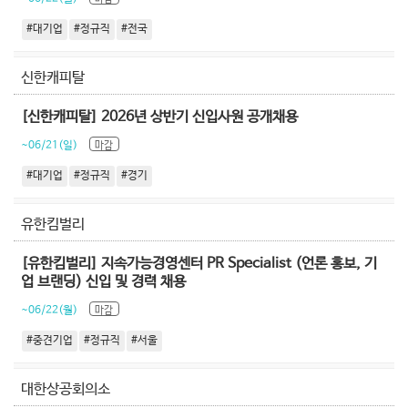
#대기업
#정규직
#전국
신한캐피탈
[신한캐피탈] 2026년 상반기 신입사원 공개채용
~06/21(일)
마감
#대기업
#정규직
#경기
유한킴벌리
[유한킴벌리] 지속가능경영센터 PR Specialist (언론 홍보, 기
업 브랜딩) 신입 및 경력 채용
~06/22(월)
마감
#중견기업
#정규직
#서울
대한상공회의소