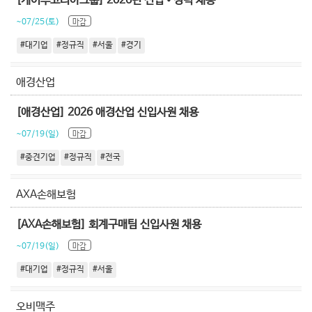
[케이투코리아그룹] 2026년 신입•경력 채용
~07/25(토)
마감
#대기업
#정규직
#서울
#경기
애경산업
[애경산업] 2026 애경산업 신입사원 채용
~07/19(일)
마감
#중견기업
#정규직
#전국
AXA손해보험
[AXA손해보험] 회계구매팀 신입사원 채용
~07/19(일)
마감
#대기업
#정규직
#서울
오비맥주