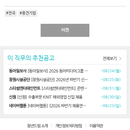
#전국
#중견기업
이전
이 직무의 추천공고
전체보기
동아일보사
[동아일보사] 2026 동아미디어그룹 채용연계형 인턴 모집
~08/24(월)
창원시설공단
[창원시설공단] 2026년 하반기 신규직원 공개경쟁 채용
~08/25(화)
스타쉽엔터테인먼트
[스타쉽엔터테인먼트] 콘텐츠 디자이너 채용
~08/31(월)
신원
[신원] 수출부문 KNIT 해외영업 신입 채용
~08/30(일)
네이버웹툰
[네이버웹툰] [2026 하반기 채용연계형 인턴십] AI 애니메이션 제작
~08/23(일)
청년드림 소개
|
개인정보처리방침
|
이용약관