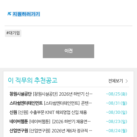
지원하러가기
#대기업
이전
이 직무의 추천공고
전체보기
창원시설공단
[창원시설공단] 2026년 하반기 신규직원 공개경쟁 채용
~08/25(화)
스타쉽엔터테인먼트
[스타쉽엔터테인먼트] 콘텐츠 디자이너 채용
~08/31(월)
신원
[신원] 수출부문 KNIT 해외영업 신입 채용
~08/30(일)
네이버웹툰
[네이버웹툰] [2026 하반기 채용연계형 인턴십] AI 애니메이션 제작
~08/23(일)
산업연구원
[산업연구원] 2026년 제6차 정규직 채용
~08/24(월)