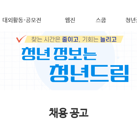
대외활동·공모전
웹진
스쿱
청년
채용 공고