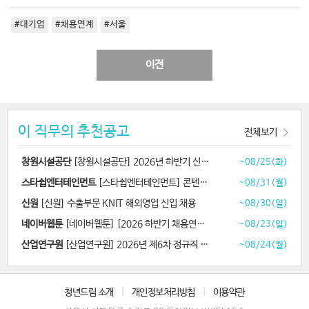
#대기업
#채용연계
#서울
이전
이 직무의 추천공고
전체보기
창원시설공단
[창원시설공단] 2026년 하반기 신규직원 공개경쟁 채용
~08/25(화)
스타쉽엔터테인먼트
[스타쉽엔터테인먼트] 콘텐츠 디자이너 채용
~08/31(월)
신원
[신원] 수출부문 KNIT 해외영업 신입 채용
~08/30(일)
네이버웹툰
[네이버웹툰] [2026 하반기 채용연계형 인턴십] AI 애니메이션 제작
~08/23(일)
산업연구원
[산업연구원] 2026년 제6차 정규직 채용
~08/24(월)
청년드림 소개
|
개인정보처리방침
|
이용약관