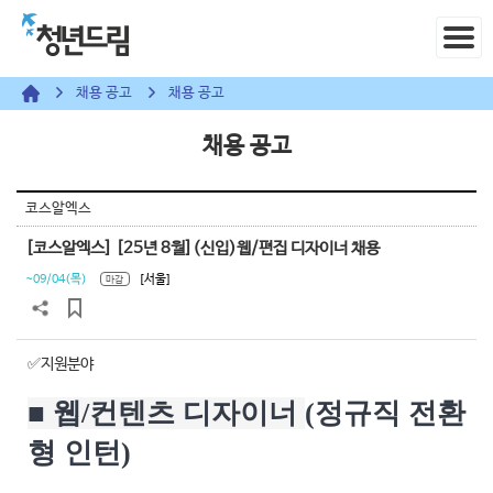
채용 공고
채용 공고
채용 공고
코스알엑스
[코스알엑스] [25년 8월](신입)웹/편집 디자이너 채용
~09/04(목)
[서울]
마감
✅지원분야
■ 웹/
컨텐츠 디자이너
(정규직 전환
형 인턴)