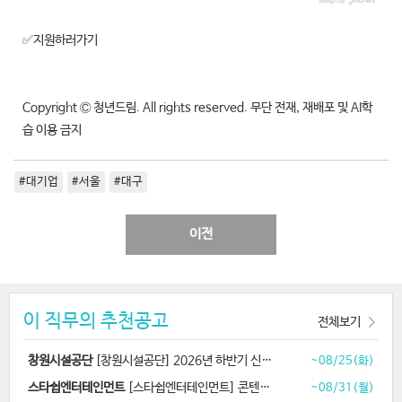
✅지원하러가기
Copyright Ⓒ 청년드림. All rights reserved. 무단 전재, 재배포 및 AI학
습 이용 금지
#대기업
#서울
#대구
이전
이 직무의 추천공고
전체보기
창원시설공단
[창원시설공단] 2026년 하반기 신규직원 공개경쟁 채용
~08/25(화)
스타쉽엔터테인먼트
[스타쉽엔터테인먼트] 콘텐츠 디자이너 채용
~08/31(월)