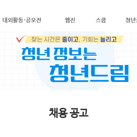
대외활동·공모전
웹진
스쿱
청년
채용 공고