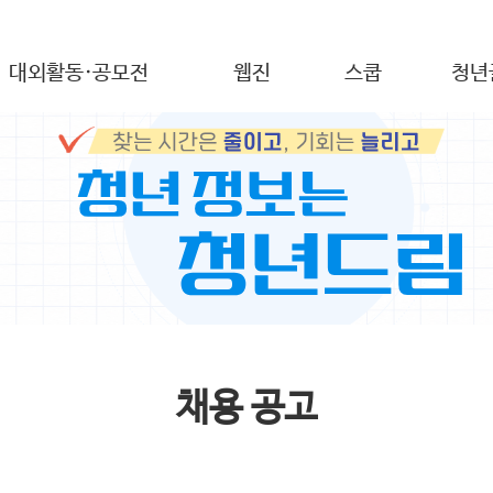
대외활동·공모전
웹진
스쿱
청년
채용 공고