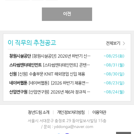
이전
이 직무의 추천공고
전체보기
창원시설공단
[창원시설공단] 2026년 하반기 신규직원 공개경쟁 채용
~08/25(화)
스타쉽엔터테인먼트
[스타쉽엔터테인먼트] 콘텐츠 디자이너 채용
~08/31(월)
신원
[신원] 수출부문 KNIT 해외영업 신입 채용
~08/30(일)
네이버웹툰
[네이버웹툰] [2026 하반기 채용연계형 인턴십] AI 애니메이션 제작
~08/23(일)
산업연구원
[산업연구원] 2026년 제6차 정규직 채용
~08/24(월)
청년드림 소개
|
개인정보처리방침
|
이용약관
서울시 서대문구 충정로 29 동아일보사빌딩 15층
/ 문의 : yddonga@naver.com