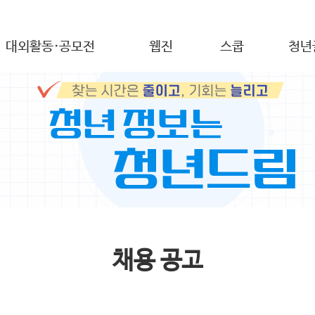
대외활동·공모전
웹진
스쿱
청년
채용 공고