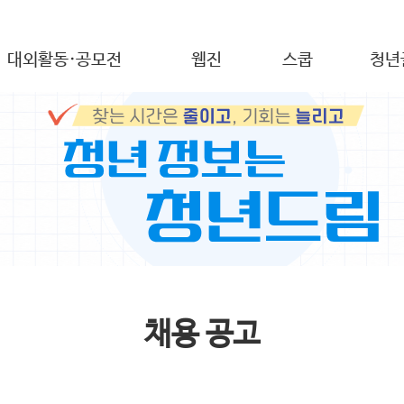
대외활동·공모전
웹진
스쿱
청년
채용 공고