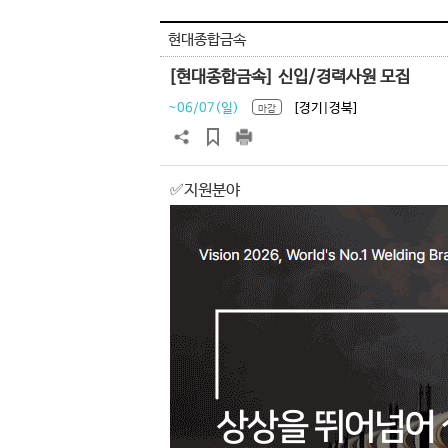
현대종합금속
[현대종합금속] 신입/경력사원 모집
~06/07(일)
[경기|경북]
마감
✅지원분야