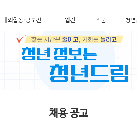
대외활동·공모전
웹진
스쿱
청년
채용 공고