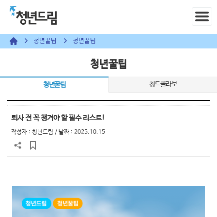
청년꿀팁
청년꿀팁
청년꿀팁
청드콜라보
청년꿀팁
퇴사 전 꼭 챙겨야 할 필수 리스트!
작성자 :
청년드림
/ 날짜 : 2025.10.15