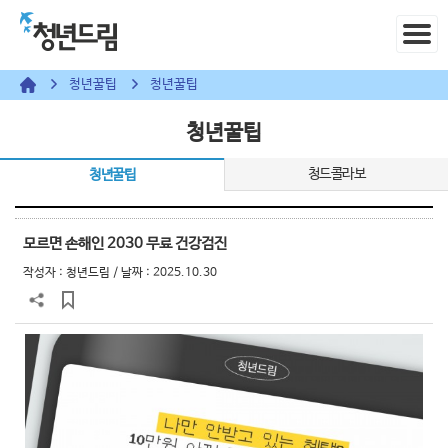
청년꿀팁
청년꿀팁
청년꿀팁
청드콜라보
청년꿀팁
모르면 손해인 2030 무료 건강검진
작성자 :
청년드림
/ 날짜 : 2025.10.30