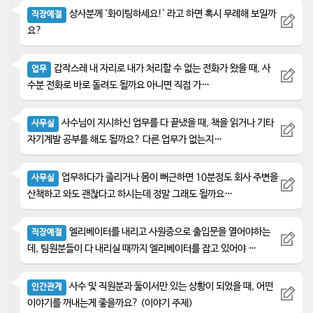
상사분께 '화이팅하세요!' 라고 하면 혹시 무례해 보일까
직장예절
요?
갑작스레 내 자리로 내가 처리할 수 없는 전화가 왔을 때, 사
업무
수분 전화로 바로 돌려도 될까요 아니면 직접 가…
사수님이 지시하신 업무를 다 끝냈을 때, 책을 읽거나 기타
사무실
자기계발 공부를 해도 될까요? 다른 업무가 없는지…
업무하다가 졸리거나 몸이 뻐근하면 10분정도 회사 주변을
사무실
산책하고 와도 괜찮다고 하시는데 정말 그래도 될까요…
엘리베이터를 내리고 사원증으로 출입문을 열어야하는
직장예절
데, 팀원분들이 다 내리실 때까지 엘리베이터를 잡고 있어야 …
사수 및 직원분과 둘이서만 있는 상황이 되었을 때, 어떤
인간관게
이야기를 꺼내는게 좋을까요? (이야기 주제)