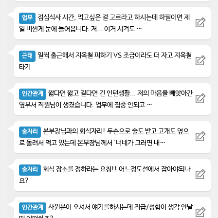
점심식사 시간, 먹고싶은 걸 고르라고 하시는데 하필이면 제
업무
일 비싼게 눈에 들어옵니다. 저... 이거 시켜도 …
일찍 출근해서 지옥철 피하기 VS 조금이라도 더 자고 지옥철
근태
타기
짧다면 짧고 길다면 긴 인턴생활... 저의 마음을 빼앗아간
인간관계
옆부서 직원님이 생겼습니다. 업무에 집중 안되고 …
본부장님과의 회식자리! 두손으로 술도 받고 고개도 옆으
술자리
로 돌려서 먹고 있는데 본부장님께서 '너네가 그러면 내…
회식 장소를 정하라는 요청!! 어느정도선에서 잡아야되나
술자리
요?
사원분이 오셔서 얘기를하시는데 직급/성함이 생각 안날
인간관계