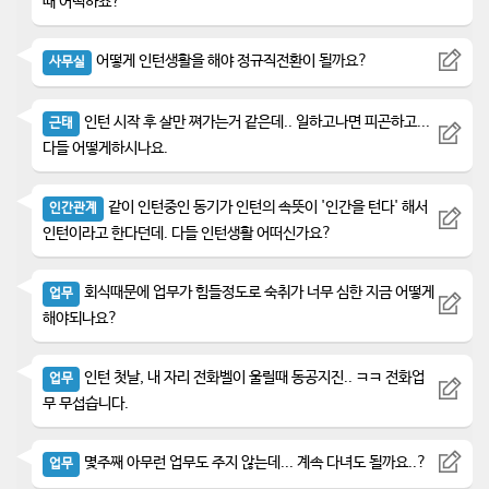
때 어떡하죠?
어떻게 인턴생활을 해야 정규직전환이 될까요?
사무실
인턴 시작 후 살만 쪄가는거 같은데.. 일하고나면 피곤하고...
근태
다들 어떻게하시나요.
같이 인턴중인 동기가 인턴의 속뜻이 '인간을 턴다' 해서
인간관계
인턴이라고 한다던데. 다들 인턴생활 어떠신가요?
회식때문에 업무가 힘들정도로 숙취가 너무 심한 지금 어떻게
업무
해야되나요?
인턴 첫날, 내 자리 전화벨이 울릴때 동공지진.. ㅋㅋ 전화업
업무
무 무섭습니다.
몇주째 아무런 업무도 주지 않는데... 계속 다녀도 될까요..?
업무