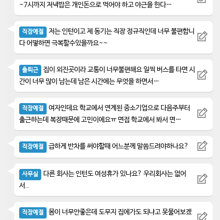
~7시까지 저녁밥은 개인돈으로 먹어야 하고 야근을 한다…
저는 인턴이고 제 동기는 직장 정규직인데 너무 불편합니
직장예절
다 어떻하면 극복할수있을까요~~
집이 외진곳이라 교통이 너무불편해요 일찍 버스를 타면 시
출퇴근
간이 너무 많이 남는데 남은 시간에는 무엇을 하면서…
여자인데요 학교에서 연계된 중소기업으로 다음주부터
직장예절
출근하는데 복장때문에 고민이에요ㅠ 면접 학교에서 봐서 면…
급하게 반차를 써야할때 어느분께 말씀드려야하나요?
직장예절
다른 회사는 인턴도 여성휴가 있나요? 우리회사는 없어
사무실
서..
몸이 너무안좋은데 도무지 집에가도 되냐고 못물어보겠
직장예절