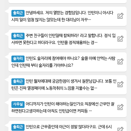
안녕하세요. 저의 열받는 경험담임니다. 인턴이니 아시다
출퇴근
시피 일이 엄청 많지는 않았는데 한 대리님이 자꾸…
주변 친구들이 인턴일때 칼퇴하라! 라고 말합니다. 정식 입
출퇴근
사하면 못한다고 하더라구요. 인턴을 정직채용하는 경…
인턴도 술자리에 참여해야 하나요? 술을 아예 안먹는 사람
술자리
인데 인턴때 부터 술자리를 가야하나요?
인턴 월차에대해 궁금한점이 생겨서 질문남깁니다. 보통 인
출퇴근
턴은 진짜 열정페이에 노동착취의 느낌을 지울수는 없…
어디까지가 인턴이 해야하는일인가요 직장에선 근무만 잘
사무실
하면된다고생각하는데 아직도 인턴급이면 커피등 …
인턴으로 근무중인데 야근이 정말 많더라구요. 근데 6시
출퇴근