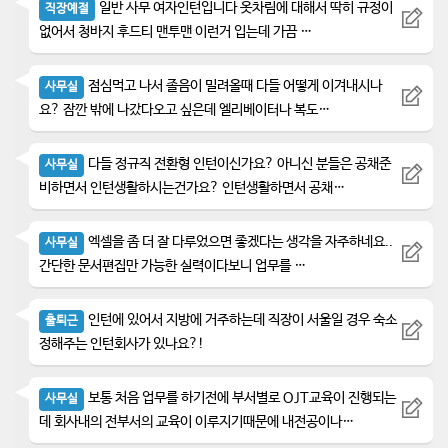
일반 사무 여자인턴입니다 옷차림에 대해서 딱히 규정이
직장예절
없어서 청바지 후드티 맨투맨 이런거 입는데 가끔 …
점심먹고 나서 졸음이 밀려올때 다들 어떻게 이겨내시나
사무실
요? 잠깐 밖에 나갔다오고 싶은데 엘리베이터나 복도…
다들 정규직 전환형 인턴이신가요? 아니신 분들은 공채준
사무실
비하면서 인턴생활하시는건가요? 인턴생활하면서 공채…
엑셀을 좀 더 잘 다루었으면 좋겠다는 생각을 자주하네요..
사무실
간단한 문서편집만 가능한 실력이다보니 업무를 …
인턴에 있어서 지방에 거주하는데 직장이 서울일 경우 숙소
출퇴근
정해주는 인턴회사가 있나요?!
보통 처음 업무를 하기전에 부서별로 OJT교육이 진행되는
사무실
데 회사내의 전부서의 교육이 이루지기때문에 내전공이나…