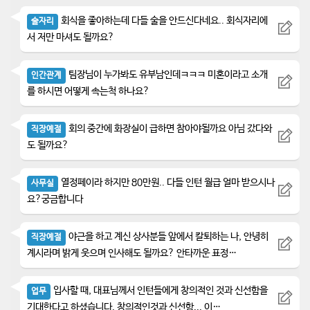
회식을 좋아하는데 다들 술을 안드신다네요.. 회식자리에
술자리
서 저만 마셔도 될까요?
팀장님이 누가봐도 유부남인데ㅋㅋㅋ 미혼이라고 소개
인간관계
를 하시면 어떻게 속는척 하나요?
회의 중간에 화장실이 급하면 참아야될까요 아님 갔다와
직장예절
도 될까요?
열정페이라 하지만 80만원.. 다들 인턴 월급 얼마 받으시나
사무실
요?궁금합니다
야근을 하고 계신 상사분들 앞에서 칼퇴하는 나, 안녕히
직장예절
계시라며 밝게 웃으며 인사해도 될까요? 안타까운 표정…
입사할 때, 대표님께서 인턴들에게 창의적인 것과 신선함을
업무
기대한다고 하셨습니다. 창의적인것과 신선함... 이…