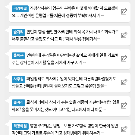
직장상사분의 업무외 부탁은 어떻게 해야할 지 모르겠어
직장예절
요... 개인적인 은행업무를 처음에 정중히 부탁하셔서 거…
인턴이 항상 불안한 자리인데 회식 꼭 가시나요? 회식가도
술자리
너무 불편하고 술맛도 안나고 피곤해서 얼릉 집에가서…
인턴인데 주 4일은 야근하는것 같아요 저에게 일을 가르쳐
출퇴근
주는 상사분이 자기할 일을 저에게 자꾸 시키…
파일정리도 회사메뉴얼이 있다는데 다른직원파일찾기도
사무실
힘들고 선배들한테 일일이 물어보기도 그렇고 좋은팁 있을…
회식자리에서 상사가 주는 술을 정중히 거절하는 방법 있을
술자리
까요?술을 못마시는것도 아니고 먹는다고해서 어디 아푼…
명함 주고받는 방법.. 보통 가로형식 명함이 한국이 일반
직장예절
적인데 그럼 가로로 두손에 잡고 상대방에게 줘야하는거…