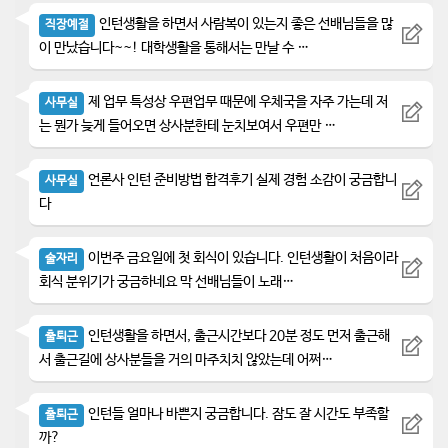
인턴생활을 하면서 사람복이 있는지 좋은 선배님들을 많
직장예절
이 만났습니다~~! 대학생활을 통해서는 만날 수 …
제 업무 특성상 우편업무 때문에 우체국을 자주 가는데 저
사무실
는 뭔가 늦게 들어오면 상사분한테 눈치보여서 우편만 …
언론사 인턴 준비방법 합격후기 실제 경험 소감이 궁금합니
사무실
다
이번주 금요일에 첫 회식이 있습니다. 인턴생활이 처음이라
술자리
회식 분위기가 궁금하네요 막 선배님들이 노래…
인턴생활을 하면서, 출근시간보다 20분 정도 먼저 출근해
출퇴근
서 출근길에 상사분들을 거의 마주치치 않았는데 어쩌…
인턴들 얼마나 바쁜지 궁금합니다. 잠도 잘 시간도 부족할
출퇴근
까?