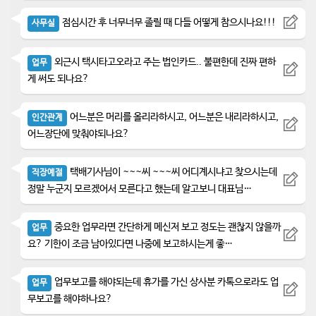
점심시간 후 너무너무 졸릴 때 다들 어떻게 참으시나요!!!
사무실
외근시 택시타고오라고 주는 법인카드.. 불편한데 진짜 편하
업무
게 써도 되나요?
어느분은 머리를 올리라하시고, 어느분은 내리라하시고,
인간관계
어느장단에 맞춰야되나요?
택배기사님이 ~~~씨 ~~~씨 어디계시냐고 찾으시는데
직장예절
정말 누군지 모르겠어서 모른다고 했는데 알고보니 대표님…
중요한 업무라면 간단하게 메신저 보고 정도는 괜찮지 않을까
업무
요? 기한이 조금 남아있다면 나중에 보고하시는게 좋…
업무보고를 해야되는데 휴가를 가신 상사분 카톡으로라도 업
업무
무보고를 해야하나요?