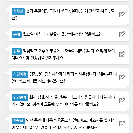
휴가 주말이랑 붙여서 쓰고싶은데, 눈치 안보고 써도 될까
사무실
요?
월요일 아침에 기분좋게 출근하는 방법 없을까요?
근태
점심먹고 오후 업무중에 눈꺼풀이 내려옵니다. 어떻게 해야
업무
하나요? 잠 깰방법좀 알려주세요.
팀장님이 점심시간마다 커피를 사주십니다. 저는 얼마나
직장예절
얻어먹고 커피를 사드려야할까요?
회사 집 회사 집 을 반복하다보니 팀원들이랑 나눌 이야
인간관계
기가 없어요. 정적이 흐를때 무슨 이야기를 해야할까요?
인턴 중인데 다음 채용공고가 열렸어요. 자소서를 쓸 시간
사무실
이 없는데, 업무가 없을때 짬내서 회사에서 쓰면 눈치…