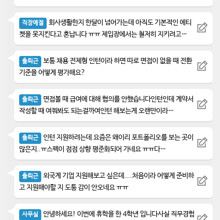
회사생활한지 한달이 넘어가는데 아직도 기본적인 에티
직장예절
켓을 못지킨다고 혼납니다 ㅠㅠ 제입장에서는 철저히 지키려고…
보통 채용 전제형 인턴이라 하면 따로 면접이 없을 때 전환
출퇴근
기준을 어떻게 평가해요?
면접볼 때 급여에 대해 협의를 안했습니다인턴인데 계약서
출퇴근
작성할 때 여쭤봐도 되는걸까여인턴 해보는게 오랜만이라…
인턴 지원하려는데 요즘은 왜이리 포트폴리오를 보는 곳이
출퇴근
많은지..ㅠ스펙이 점점 상향 평준화되어 가네요 ㅠㅠ다…
외국계 기업 지원해보고 싶은데....처음이라 어떻게 준비하
출퇴근
고 지원해야할 지 도통 감이 안오네요 ㅠㅠ
안녕하세요! 이번에 휴학을 한 4학년 입니다사실 직무경험
사무실