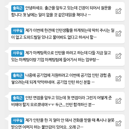
안녕하세요. 출근을 앞두고 있는데 긴장이 되어서 질문을
출퇴근
합니다.첫 날에는 일이 없을 것 같은데읽을 책이나 …
제가 이번에 한전에 인턴생활을 하게됫는데 딱히 주시는 일
사무실
이 없고 도와드릴일 있냐고 물어봐도 없다고 하셔서 할…
제가 마케팅쪽으로 인턴을 하려고 하는데 다들 지금 알고
사무실
있는 마케팅이랑 기업 마케팅팀에 들어가서 하는 업무랑…
나중에 공기업에 지원하려고 이번에 공기업 인턴 경험 좀
출퇴근
쌓으려는데 되게 막막하네여..공기업 인턴 하신 분들 …
인턴 면접을 앞두고 있는데 첫 면접이라 그런지 어떻게 준
출퇴근
비해야 할지 모르겠네여ㅜㅜ 두근,,,인턴 합격하신 분…
제가 인턴을 한 지 얼마 안 돼서 전화을 받을 때 혹시나 잘못
사무실
받으면 어쩌지 하는 불안감이 있어요..오래 근…