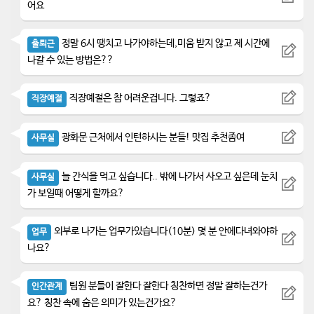
어요
정말 6시 땡치고 나가야하는데,미움 받지 않고 제 시간에
출퇴근
나갈 수 있는 방법은??
직장예절은 참 어려운겁니다. 그렇죠?
직장예절
광화문 근처에서 인턴하시는 분들! 맛집 추천좀여
사무실
늘 간식을 먹고 싶습니다.. 밖에 나가서 사오고 싶은데 눈치
사무실
가 보일때 어떻게 할까요?
외부로 나가는 업무가있습니다(10분) 몇 분 안에다녀와야하
업무
나요?
팀원 분들이 잘한다 잘한다 칭찬하면 정말 잘하는건가
인간관계
요? 칭찬 속에 숨은 의미가 있는건가요?