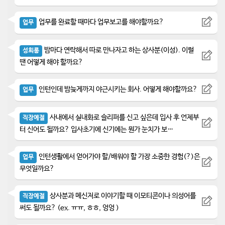
업무를 완료할 때마다 업무보고를 해야할까요?
업무
밤마다 연락해서 따로 만나자고 하는 상사분(이성). 이럴
성희롱
땐 어떻게 해야 할까요?
인턴인데 밤늦게까지 야근시키는 회사. 어떻게 해야할까요?
업무
사내에서 실내화로 슬리퍼를 신고 싶은데 입사 후 언제부
직장예절
터 신어도 될까요? 입사초기에 신기에는 뭔가 눈치가 보…
인턴생활에서 얻어가야 할/배워야 할 가장 소중한 경험(?)은
업무
무엇일까요?
상사분과 메신저로 이야기할 때 이모티콘이나 의성어를
직장예절
써도 될까요? (ex. ㅠㅠ, ㅎㅎ, 엉엉 )