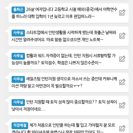
26살 여자입니다 고등학교 시절 해외(중국)에서 어학연수
출퇴근
를 하느라 대학 입학이 1년 늦었고 이후 편입하느라…
스타트업에서 인턴생활을 시작하게 됐는데 첫출근 날짜와
사무실
시간만 알려주셨어요. 따로 말씀 없으셨으면 개인 노트북…
컴활과 워드 자격증이 없는데, 인턴 지원시 서류탈락할 가
사무실
능성이 높을까요? 토익점수, 학점은 나쁘지 않은수준이…
세일즈팀 인턴지원 생각으로 자소서 쓰는 중인데 커뮤니케
사무실
이션 역량 말고 어떤것이 꼭 필요할까요ㅜㅜ?
인턴 지원할 때 토익 성적 많이 중요할까요?? 토익 성적이
사무실
낮아서 걱정이네요....
제가 처음으로 인턴을 하는데 뭘 입고 가야될지 잘 모르
직장예절
겠습니다.흰 와이셔츠에 슬랙스나 정장 치마만 입어도 되…