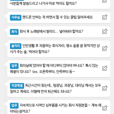
사분들께 말씀드리고 나가서 따로 먹어도 될까요?
핸드폰 안하는 척 하면서 할 수 있는 꿀팁 알려주세요
사무실
회식 후 노래방에서 발라드... 넣어둬야 할까요?
회식
인턴생활 후 처음하는 회식자리, 평소 술을 잘 못먹지만 상
술자리
사가 주는 술, 먹어야 할까요?
회의실에 앉아야 할 때 어디부터 앉아야 하나요? 혹시 앉는
업무
예절이 있나요? (ex. 오른쪽부터, 안쪽부터 등…
퇴근시간이 됬는데,, 팀장님, 과장님, 대리님 께서는 모두
직장예절
일하고 계세요. 이럴때 먼저 퇴근해도 되나요?
지속적으로 사적인 심부름을 시키는 회사 직원분들… 계속 해
업무
야되는걸까요?