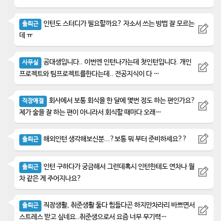
인턴도 스터디가 필요할까요? 자소서 쓰는 방법 잘 모르는
출퇴근
데 ㅠ
공대생입니다.. 이번엔 인턴나가는데 첫인턴입니다. 개인
사무실
프로젝트와 팀프로젝트를한다는데.. 전공지식이 다 …
회사에서 보통 회식을 한 달에 몇번 정도 하는 편인가요?
직장예절
제가 술을 잘 하는 편이 아니라서 회식할 때마다 오래…
해외인턴 생각해보신분...?보통 뭐 부터 준비하세요??
출퇴근
인턴 구하다가 궁금해서 그런데혹시 인턴한테도 연차나 월
출퇴근
차 같은 게 주어지나요?
직장생활, 취준생활 둘다 힘들다곤 하지만차라리 바쁘면서
출퇴근
스트레스 받고 싶네요..취준생으로서 요즘 너무 무기력…