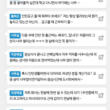
을 좀 쌓아볼까 싶은데 학교 다니면서 하기에는 너무 …
인턴공고 볼 때 뭐부터 보세요? 저는 항상 둘러보는데 뭔가
출퇴근
놓치고 있는건 아닌지....공고볼 때 근무하기 좋…
다음 주에 인턴 첫 출근하는 새내기,,입니다! 처음이라 그
사무실
런지 너무 떨리는데 ㅋㅋㅋ 첫 날에 이건 꼭 챙겨가…
점심식사 끝나고 선배님께서 자주 커피를 사주시는데 처
직장예절
음에는 감사한 마음으로 얻어먹었는데 너무 많이 얻어…
혹시 인턴생활하면서 다이어트 하셨던 분들 계신가요? 요
사무실
즘 살이 너무많이찐거같아서 점심시간에 도시락싸와서…
저희 회사는 한달에 한번 쉴 수 있는데 쉬기 1주전쯤에 미
직장예절
리 보고하라고 하시더라구요 근데 갑자기 전날에 몸이…