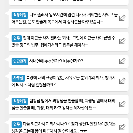
너무 졸려서 업무시간에 잠깐 나가서 커피한잔 사먹고 들
직장예절
어오는길, 운도 안좋게 복도에서 딱 상사분을 마주쳤습니…
절대 야근을 하지 말라는 회사,, 그런데 야근을 해야 끝낼 수
업무
있을 정도의 업무. 집에가서라도 업무를 해야하…
사내연애 추천인가요 비추인가요?
인간관계
복장에 대해 규정이 없는 자유로운 분위기의 회사, 청바지
사무실
에 티셔츠 차림 괜찮을까요?
팀장님 앞에서 과장님을 언급할 때, 과장님 앞에서 대리
직장예절
님을 언급할 때, 과장, 대리 라고 칭하는 제자신이 왠…
다들 퇴근하시고 뭐하시나요? 뭔가 생산적인걸 해야겠다는
업무
생각은 드는데 몸이 피곤해서 잘 안되네요.. ㅠㅠ