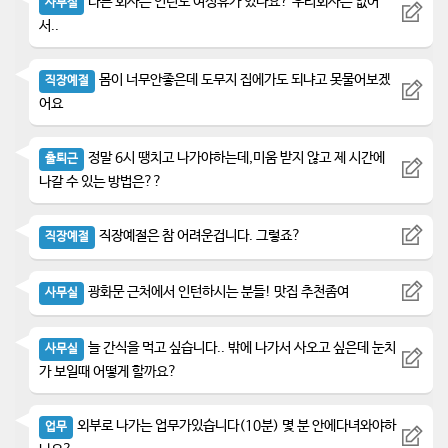
다른 회사는 인턴도 여성휴가 있나요? 우리회사는 없어
사무실
서..
몸이 너무안좋은데 도무지 집에가도 되냐고 못물어보겠
직장예절
어요
정말 6시 땡치고 나가야하는데,미움 받지 않고 제 시간에
출퇴근
나갈 수 있는 방법은??
직장예절은 참 어려운겁니다. 그렇죠?
직장예절
광화문 근처에서 인턴하시는 분들! 맛집 추천좀여
사무실
늘 간식을 먹고 싶습니다.. 밖에 나가서 사오고 싶은데 눈치
사무실
가 보일때 어떻게 할까요?
외부로 나가는 업무가있습니다(10분) 몇 분 안에다녀와야하
업무