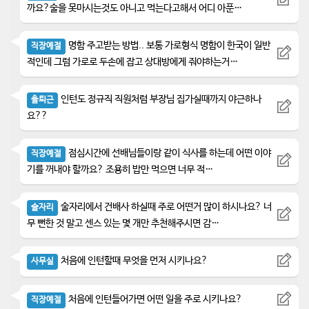
까요?술을 못마시는것도 아니고 먹는다고해서 어디 아푼…
명함 주고받는 방법.. 보통 가로형식 명함이 한국이 일반
직장예절
적인데 그럼 가로로 두손에 잡고 상대방에게 줘야하는거…
인턴도 정규직 직원처럼 부장님 집가실때까지 야근하나
출퇴근
요??
점심시간에 선배님들이랑 같이 식사를 하는데 어떤 이야
직장예절
기를 꺼내야 할까요? 조용히 밥만 먹으면 너무 적…
술자리에서 건배사 하실때 주로 어떤거 많이 하시나요? 너
술자리
무 뻔한 것 말고 센스 있는 몇 개만 추천해주시면 감…
처음에 인턴할때 무엇을 먼저 시키나요?
사무실
처음에 인턴들어가면 어떤 일을 주로 시키나요?
직장예절