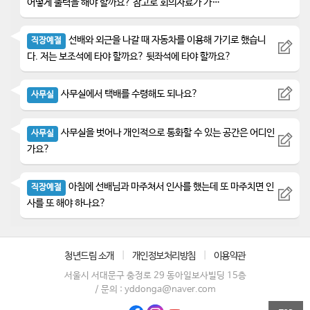
어떻게 출력을 해야 할까요? 참고로 회의자료가 가…
선배와 외근을 나갈 때 자동차를 이용해 가기로 했습니
직장예절
다. 저는 보조석에 타야 할까요? 뒷좌석에 타야 할까요?
사무실에서 택배를 수령해도 되나요?
사무실
사무실을 벗어나 개인적으로 통화할 수 있는 공간은 어디인
사무실
가요?
아침에 선배님과 마주쳐서 인사를 했는데 또 마주치면 인
직장예절
사를 또 해야 하나요?
청년드림 소개
|
개인정보처리방침
|
이용약관
서울시 서대문구 충정로 29 동아일보사빌딩 15층
/ 문의 : yddonga@naver.com