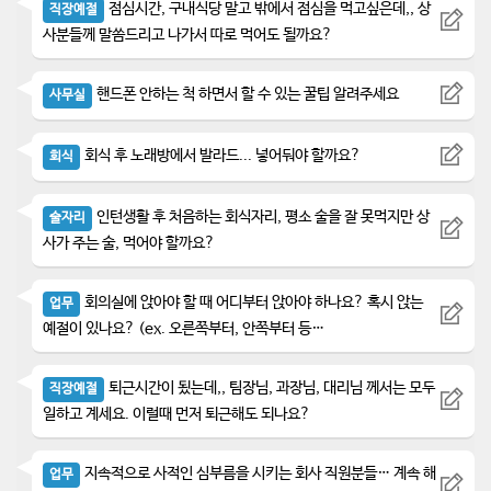
점심시간, 구내식당 말고 밖에서 점심을 먹고싶은데,, 상
직장예절
사분들께 말씀드리고 나가서 따로 먹어도 될까요?
핸드폰 안하는 척 하면서 할 수 있는 꿀팁 알려주세요
사무실
회식 후 노래방에서 발라드... 넣어둬야 할까요?
회식
인턴생활 후 처음하는 회식자리, 평소 술을 잘 못먹지만 상
술자리
사가 주는 술, 먹어야 할까요?
회의실에 앉아야 할 때 어디부터 앉아야 하나요? 혹시 앉는
업무
예절이 있나요? (ex. 오른쪽부터, 안쪽부터 등…
퇴근시간이 됬는데,, 팀장님, 과장님, 대리님 께서는 모두
직장예절
일하고 계세요. 이럴때 먼저 퇴근해도 되나요?
지속적으로 사적인 심부름을 시키는 회사 직원분들… 계속 해
업무