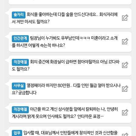
회식을 좋아하는데 다들 술을 안드신다네요.. 회식자리에
술자리
서 저만 마셔도 될까요?
팀장님이 누가봐도 유부남인데ㅋㅋㅋ 미혼이라고 소개
인간관계
를 하시면 어떻게 속는척 하나요?
회의 중간에 화장실이 급하면 참아야될까요 아님 갔다와
직장예절
도 될까요?
열정페이라 하지만 80만원.. 다들 인턴 월급 얼마 받으시나
사무실
요?궁금합니다
야근을 하고 계신 상사분들 앞에서 칼퇴하는 나, 안녕히
직장예절
계시라며 밝게 웃으며 인사해도 될까요? 안타까운 표정…
입사할 때, 대표님께서 인턴들에게 창의적인 것과 신선함을
업무