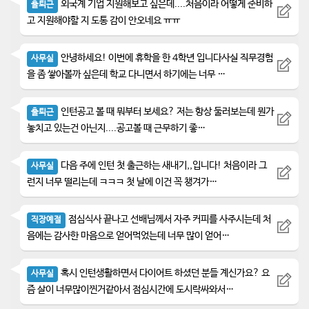
외국계 기업 지원해보고 싶은데....처음이라 어떻게 준비하
출퇴근
고 지원해야할 지 도통 감이 안오네요 ㅠㅠ
안녕하세요! 이번에 휴학을 한 4학년 입니다사실 직무경험
사무실
을 좀 쌓아볼까 싶은데 학교 다니면서 하기에는 너무 …
인턴공고 볼 때 뭐부터 보세요? 저는 항상 둘러보는데 뭔가
출퇴근
놓치고 있는건 아닌지....공고볼 때 근무하기 좋…
다음 주에 인턴 첫 출근하는 새내기,,입니다! 처음이라 그
사무실
런지 너무 떨리는데 ㅋㅋㅋ 첫 날에 이건 꼭 챙겨가…
점심식사 끝나고 선배님께서 자주 커피를 사주시는데 처
직장예절
음에는 감사한 마음으로 얻어먹었는데 너무 많이 얻어…
혹시 인턴생활하면서 다이어트 하셨던 분들 계신가요? 요
사무실
즘 살이 너무많이찐거같아서 점심시간에 도시락싸와서…