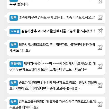
무 무섭습니다.
몇주째 아무런 업무도 주지 않는데... 계속 다녀도 될까요..?
업무
점심시간 후 너무너무 졸릴 때 다들 어떻게 참으시나요!!!
사무실
외근시 택시타고오라고 주는 법인카드.. 불편한데 진짜 편하
업무
게 써도 되나요?
택배기사님이 ~~~씨 ~~~씨 어디계시냐고 찾으시는데
직장예절
정말 누군지 모르겠어서 모른다고 했는데 알고보니 대표님…
중요한 업무라면 간단하게 메신저 보고 정도는 괜찮지 않을까
업무
요? 기한이 조금 남아있다면 나중에 보고하시는게 좋…
업무보고를 해야되는데 휴가를 가신 상사분 카톡으로라도 업
업무
무보고를 해야하나요?