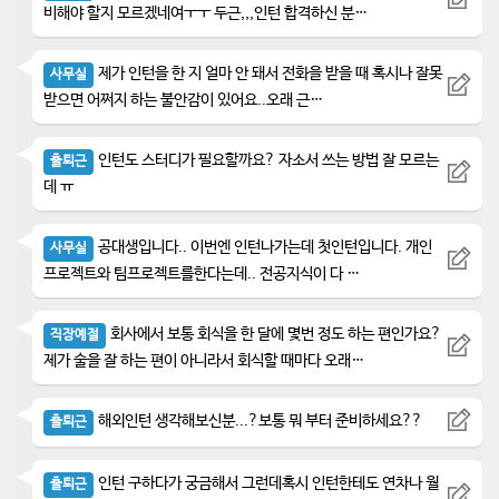
비해야 할지 모르겠네여ㅜㅜ 두근,,,인턴 합격하신 분…
제가 인턴을 한 지 얼마 안 돼서 전화을 받을 때 혹시나 잘못
사무실
받으면 어쩌지 하는 불안감이 있어요..오래 근…
인턴도 스터디가 필요할까요? 자소서 쓰는 방법 잘 모르는
출퇴근
데 ㅠ
공대생입니다.. 이번엔 인턴나가는데 첫인턴입니다. 개인
사무실
프로젝트와 팀프로젝트를한다는데.. 전공지식이 다 …
회사에서 보통 회식을 한 달에 몇번 정도 하는 편인가요?
직장예절
제가 술을 잘 하는 편이 아니라서 회식할 때마다 오래…
해외인턴 생각해보신분...?보통 뭐 부터 준비하세요??
출퇴근
인턴 구하다가 궁금해서 그런데혹시 인턴한테도 연차나 월
출퇴근