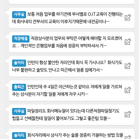
보통 처음 업무를 하기전에 부서별로 OJT교육이 진행되는
사무실
데 회사내의 전부서의 교육이 이루지기때문에 내전공이나…
직장상사분의 업무외 부탁은 어떻게 해야할 지 모르겠어
직장예절
요... 개인적인 은행업무를 처음에 정중히 부탁하셔서 거…
인턴이 항상 불안한 자리인데 회식 꼭 가시나요? 회식가도
술자리
너무 불편하고 술맛도 안나고 피곤해서 얼릉 집에가서…
인턴인데 주 4일은 야근하는것 같아요 저에게 일을 가르쳐
출퇴근
주는 상사분이 자기할 일을 저에게 자꾸 시키…
파일정리도 회사메뉴얼이 있다는데 다른직원파일찾기도
사무실
힘들고 선배들한테 일일이 물어보기도 그렇고 좋은팁 있을…
회식자리에서 상사가 주는 술을 정중히 거절하는 방법 있을
술자리