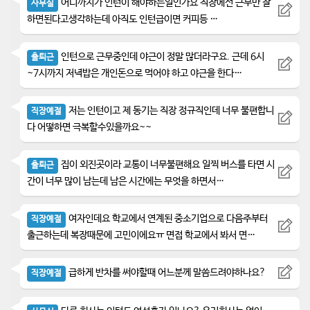
어디까지가 인턴이 해야하는일인가요 직장에선 근무만 잘
사무실
하면된다고생각하는데 아직도 인턴급이면 커피등 …
인턴으로 근무중인데 야근이 정말 많더라구요. 근데 6시
출퇴근
~7시까지 저녁밥은 개인돈으로 먹어야 하고 야근을 한다…
저는 인턴이고 제 동기는 직장 정규직인데 너무 불편합니
직장예절
다 어떻하면 극복할수있을까요~~
집이 외진곳이라 교통이 너무불편해요 일찍 버스를 타면 시
출퇴근
간이 너무 많이 남는데 남은 시간에는 무엇을 하면서…
여자인데요 학교에서 연계된 중소기업으로 다음주부터
직장예절
출근하는데 복장때문에 고민이에요ㅠ 면접 학교에서 봐서 면…
급하게 반차를 써야할때 어느분께 말씀드려야하나요?
직장예절