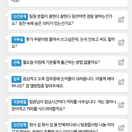
나요?
팀원 분들이 잘한다 잘한다 칭찬하면 정말 잘하는건가
인간관계
요? 칭찬 속에 숨은 의미가 있는건가요?
휴가 주말이랑 붙여서 쓰고싶은데, 눈치 안보고 써도 될까
사무실
요?
월요일 아침에 기분좋게 출근하는 방법 없을까요?
근태
점심먹고 오후 업무중에 눈꺼풀이 내려옵니다. 어떻게 해야
업무
하나요? 잠 깰방법좀 알려주세요.
팀장님이 점심시간마다 커피를 사주십니다. 저는 얼마나
직장예절
얻어먹고 커피를 사드려야할까요?
회사 집 회사 집 을 반복하다보니 팀원들이랑 나눌 이야
인간관계