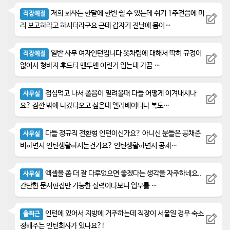
저희 회사는 한달에 한번 쉴 수 있는데 쉬기 1주전쯤에 미
직장예절
리 보고하라고 하시더라구요 근데 갑자기 전날에 몸이…
일반 사무 여자인턴입니다 옷차림에 대해서 딱히 규정이
직장예절
없어서 청바지 후드티 맨투맨 이런거 입는데 가끔 …
점심먹고 나서 졸음이 밀려올때 다들 어떻게 이겨내시나
사무실
요? 잠깐 밖에 나갔다오고 싶은데 엘리베이터나 복도…
다들 정규직 전환형 인턴이신가요? 아니신 분들은 공채준
사무실
비하면서 인턴생활하시는건가요? 인턴생활하면서 공채…
엑셀을 좀 더 잘 다루었으면 좋겠다는 생각을 자주하네요..
사무실
간단한 문서편집만 가능한 실력이다보니 업무를 …
인턴에 있어서 지방에 거주하는데 직장이 서울일 경우 숙소
출퇴근
정해주는 인턴회사가 있나요?!