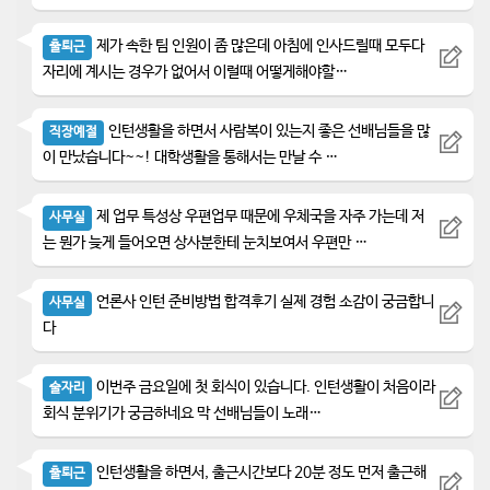
제가 속한 팀 인원이 좀 많은데 아침에 인사드릴때 모두다
출퇴근
자리에 계시는 경우가 없어서 이럴때 어떻게해야할…
인턴생활을 하면서 사람복이 있는지 좋은 선배님들을 많
직장예절
이 만났습니다~~! 대학생활을 통해서는 만날 수 …
제 업무 특성상 우편업무 때문에 우체국을 자주 가는데 저
사무실
는 뭔가 늦게 들어오면 상사분한테 눈치보여서 우편만 …
언론사 인턴 준비방법 합격후기 실제 경험 소감이 궁금합니
사무실
다
이번주 금요일에 첫 회식이 있습니다. 인턴생활이 처음이라
술자리
회식 분위기가 궁금하네요 막 선배님들이 노래…
인턴생활을 하면서, 출근시간보다 20분 정도 먼저 출근해
출퇴근