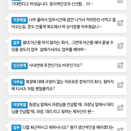
기대한다고 하셨습니다. 창의적인것과 신선함... 이…
너무 졸려서 업무시간에 잠깐 나가서 커피한잔 사먹고 들
직장예절
어오는길, 운도 안좋게 복도에서 딱 상사분을 마주쳤습니…
절대 야근을 하지 말라는 회사,, 그런데 야근을 해야 끝낼 수
업무
있을 정도의 업무. 집에가서라도 업무를 해야하…
사내연애 추천인가요 비추인가요?
인간관계
복장에 대해 규정이 없는 자유로운 분위기의 회사, 청바지
사무실
에 티셔츠 차림 괜찮을까요?
팀장님 앞에서 과장님을 언급할 때, 과장님 앞에서 대리
직장예절
님을 언급할 때, 과장, 대리 라고 칭하는 제자신이 왠…
다들 퇴근하시고 뭐하시나요? 뭔가 생산적인걸 해야겠다는
업무