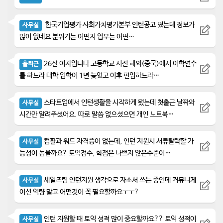
한국기업평가 사회가치평가본부 인턴공고 떴는데 정보가
사무실
많이 없네요 분위기는 어떤지 업무는 어떤…
26살 여자입니다 고등학교 시절 해외(중국)에서 어학연수
출퇴근
를 하느라 대학 입학이 1년 늦었고 이후 편입하느라…
스타트업에서 인턴생활을 시작하게 됐는데 첫출근 날짜와
사무실
시간만 알려주셨어요. 따로 말씀 없으셨으면 개인 노트북…
컴활과 워드 자격증이 없는데, 인턴 지원시 서류탈락할 가
사무실
능성이 높을까요? 토익점수, 학점은 나쁘지 않은수준이…
세일즈팀 인턴지원 생각으로 자소서 쓰는 중인데 커뮤니케
사무실
이션 역량 말고 어떤것이 꼭 필요할까요ㅜㅜ?
인턴 지원할 때 토익 성적 많이 중요할까요?? 토익 성적이
사무실