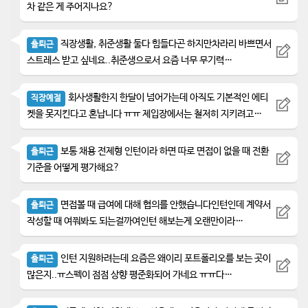
차 같은 게 주어지나요?
직장생활, 취준생활 둘다 힘들다곤 하지만차라리 바쁘면서
출퇴근
스트레스 받고 싶네요..취준생으로서 요즘 너무 무기력…
회사생활한지 한달이 넘어가는데 아직도 기본적인 에티
직장예절
켓을 못지킨다고 혼납니다 ㅠㅠ 제입장에서는 철저히 지키려고…
보통 채용 전제형 인턴이라 하면 따로 면접이 없을 때 전환
출퇴근
기준을 어떻게 평가해요?
면접볼 때 급여에 대해 협의를 안했습니다인턴인데 계약서
출퇴근
작성할 때 여쭤봐도 되는걸까여인턴 해보는게 오랜만이라…
인턴 지원하려는데 요즘은 왜이리 포트폴리오를 보는 곳이
출퇴근
많은지..ㅠ스펙이 점점 상향 평준화되어 가네요 ㅠㅠ다…