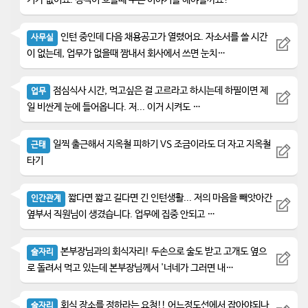
기가 없어요. 정적이 흐를때 무슨 이야기를 해야할까요?
인턴 중인데 다음 채용공고가 열렸어요. 자소서를 쓸 시간
사무실
이 없는데, 업무가 없을때 짬내서 회사에서 쓰면 눈치…
점심식사 시간, 먹고싶은 걸 고르라고 하시는데 하필이면 제
업무
일 비싼게 눈에 들어옵니다. 저... 이거 시켜도 …
일찍 출근해서 지옥철 피하기 VS 조금이라도 더 자고 지옥철
근태
타기
짧다면 짧고 길다면 긴 인턴생활... 저의 마음을 빼앗아간
인간관계
옆부서 직원님이 생겼습니다. 업무에 집중 안되고 …
본부장님과의 회식자리! 두손으로 술도 받고 고개도 옆으
술자리
로 돌려서 먹고 있는데 본부장님께서 '너네가 그러면 내…
회식 장소를 정하라는 요청!! 어느정도선에서 잡아야되나
술자리