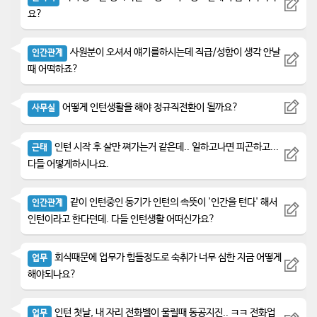
요?
사원분이 오셔서 얘기를하시는데 직급/성함이 생각 안날
인간관계
때 어떡하죠?
어떻게 인턴생활을 해야 정규직전환이 될까요?
사무실
인턴 시작 후 살만 쪄가는거 같은데.. 일하고나면 피곤하고...
근태
다들 어떻게하시나요.
같이 인턴중인 동기가 인턴의 속뜻이 '인간을 턴다' 해서
인간관계
인턴이라고 한다던데. 다들 인턴생활 어떠신가요?
회식때문에 업무가 힘들정도로 숙취가 너무 심한 지금 어떻게
업무
해야되나요?
인턴 첫날, 내 자리 전화벨이 울릴때 동공지진.. ㅋㅋ 전화업
업무