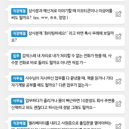
상사분과 메신저로 이야기할 때 이모티콘이나 의성어를
직장예절
써도 될까요? (ex. ㅠㅠ, ㅎㅎ, 엉엉 )
상사분께 '화이팅하세요!' 라고 하면 혹시 무례해 보일까
직장예절
요?
갑작스레 내 자리로 내가 처리할 수 없는 전화가 왔을 때, 사
업무
수분 전화로 바로 돌려도 될까요 아니면 직접 가…
사수님이 지시하신 업무를 다 끝냈을 때, 책을 읽거나 기타
사무실
자기계발 공부를 해도 될까요? 다른 업무가 없는지…
업무하다가 졸리거나 몸이 뻐근하면 10분정도 회사 주변을
사무실
산책하고 와도 괜찮다고 하시는데 정말 그래도 될까요…
엘리베이터를 내리고 사원증으로 출입문을 열어야하는
직장예절