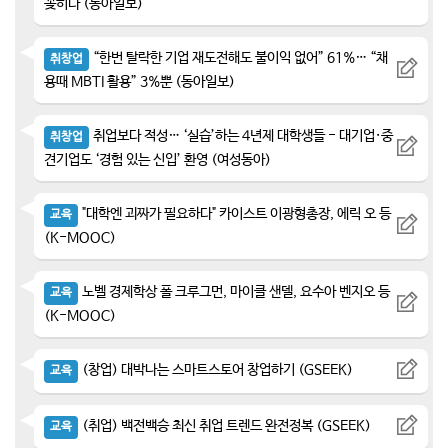
꽂히다 (동아일보)
“한번 탈락한 기업 재도전해도 불이익 없어” 61%… “채
취창업
용때 MBTI 활용” 3%뿐 (동아일보)
취업보다 적성… ‘실습’하는 4년제 대학생들 - 대기업·중
취창업
견기업도 ‘경험 있는 신입’ 환영 (여성동아)
"대학엔 괴짜가 필요하다" 카이스트 이광형총장, 에릭 오 등
교육
(K-MOOC)
노벨 경제학상 폴 크루그먼, 마이클 샌델, 요수아 벤지오 등
교육
(K-MOOC)
(창업) 대박나는 스마트스토어 창업하기 (GSEEK)
교육
(취업) 백전백승 최신 취업 트렌드 완전정복 (GSEEK)
교육