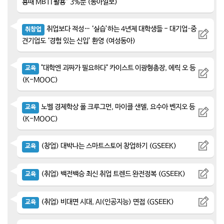
용때 MBTI 활용” 3%뿐 (동아일보)
취업보다 적성… ‘실습’하는 4년제 대학생들 - 대기업·중
취창업
견기업도 ‘경험 있는 신입’ 환영 (여성동아)
"대학엔 괴짜가 필요하다" 카이스트 이광형총장, 에릭 오 등
교육
(K-MOOC)
노벨 경제학상 폴 크루그먼, 마이클 샌델, 요수아 벤지오 등
교육
(K-MOOC)
(창업) 대박나는 스마트스토어 창업하기 (GSEEK)
교육
(취업) 백전백승 최신 취업 트렌드 완전정복 (GSEEK)
교육
(취업) 비대면 시대, AI(인공지능) 면접 (GSEEK)
교육