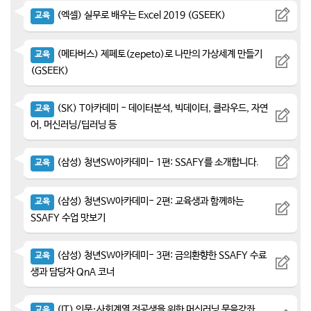
(엑셀) 실무로 배우는 Excel 2019 (GSEEK)
교육
(메타버스) 제페토(zepeto)로 나만의 가상세계 만들기
교육
(GSEEK)
(SK) T아카데미 - 데이터분석, 빅데이터, 클라우드, 자연
교육
어, 머신러닝/딥러닝 등
(삼성) 청년SW아카데미- 1편: SSAFY를 소개합니다.
교육
(삼성) 청년SW아카데미- 2편: 교육생과 함께하는
교육
SSAFY 수업 맛보기
(삼성) 청년SW아카데미- 3편: 금의환향한 SSAFY 수료
교육
생과 담당자 QnA 코너
(IT) 인문·사회계열 전공생을 위한 머신러닝 묶음강좌
교육