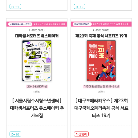
D-21
D-12
[ 서울시립수서청소년센터 ]
[ 대구오페라하우스 ] 제23회
대학생서포터즈 유스메이커 추
대구국제오페라축제 공식 서포
가모집
터즈 19기
D-10
마감임박